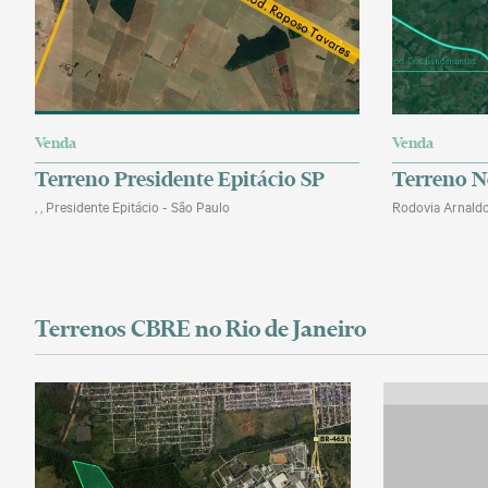
Venda
Venda
Terreno Presidente Epitácio SP
Terreno N
, , Presidente Epitácio - São Paulo
Rodovia Arnaldo
Terrenos CBRE no Rio de Janeiro