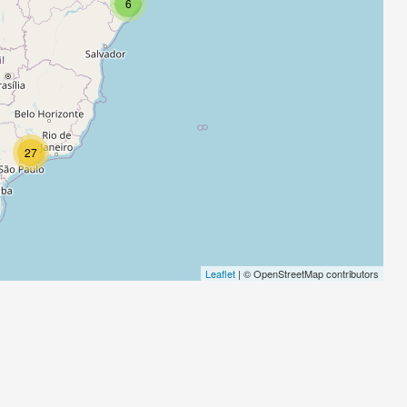
6
27
Leaflet
| © OpenStreetMap contributors