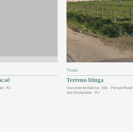
Venda
acaé
Terreno Itinga
aé - RJ
Visconde de Itaboraí , 694 - Parque Rosá
dos Goytacazes - RJ