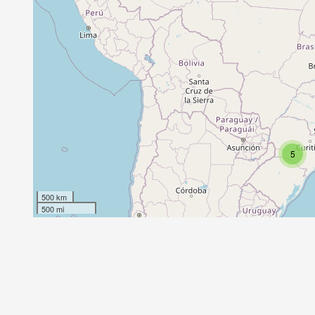
5
500 km
500 mi