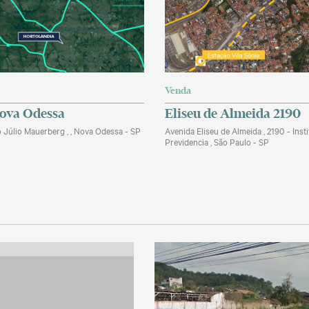
Venda
ova Odessa
Eliseu de Almeida 2190
 Júlio Mauerberg , , Nova Odessa - SP
Avenida Eliseu de Almeida , 2190 - Inst
Previdencia , São Paulo - SP