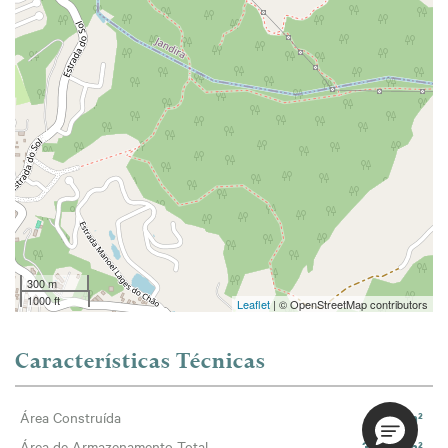
300 m
1000 ft
Leaflet
| © OpenStreetMap contributors
Características Técnicas
45.971m²
Área Construída
36.220m²
Área de Armazenamento Total