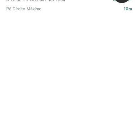
10m
Pé Direito Máximo
6ton
Carga Máxima por Piso
Não
Sprinkler
112
Docas (Máx.)
8.262
Modulação Mínima
Entre em contato
Envie um email diretamente para o gestor
desta área: